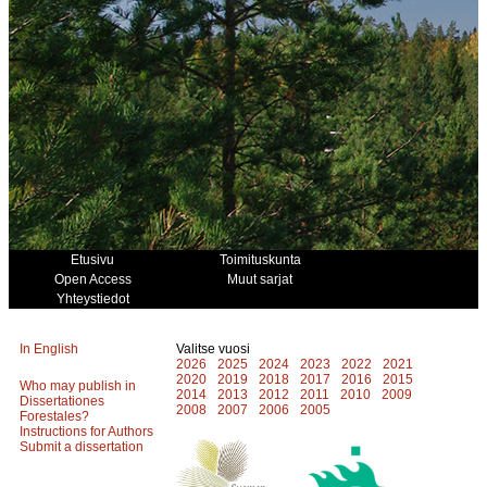
Etusivu
Toimituskunta
Open Access
Muut sarjat
Yhteystiedot
In English
Valitse vuosi
2026
2025
2024
2023
2022
2021
2020
2019
2018
2017
2016
2015
Who may publish in
2014
2013
2012
2011
2010
2009
Dissertationes
2008
2007
2006
2005
Forestales?
Instructions for Authors
Submit a dissertation