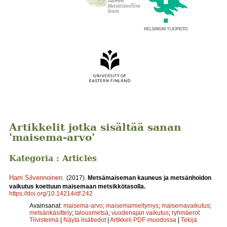
Artikkelit jotka sisältää sanan
'maisema-arvo'
Kategoria : Articles
Harri Silvennoinen
.
(2017).
Metsämaiseman kauneus ja metsänhoidon
vaikutus koettuun maisemaan metsikkötasolla.
https://doi.org/10.14214/df.242
Avainsanat:
maisema-arvo
;
maisemamieltymys
;
maisemavaikutus
;
metsänkäsittely
;
talousmetsä
;
vuodenajan vaikutus
;
ryhmäerot
Tiivistelmä
|
Näytä lisätiedot
|
Artikkeli PDF-muodossa
|
Tekijä