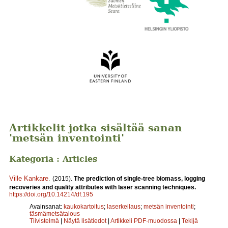
Artikkelit jotka sisältää sanan
'metsän inventointi'
Kategoria : Articles
Ville Kankare
.
(2015).
The prediction of single-tree biomass, logging
recoveries and quality attributes with laser scanning techniques.
https://doi.org/10.14214/df.195
Avainsanat:
kaukokartoitus
;
laserkeilaus
;
metsän inventointi
;
täsmämetsätalous
Tiivistelmä
|
Näytä lisätiedot
|
Artikkeli PDF-muodossa
|
Tekijä