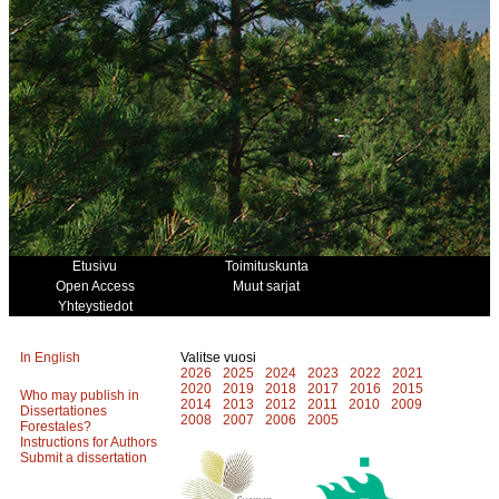
Etusivu
Toimituskunta
Open Access
Muut sarjat
Yhteystiedot
In English
Valitse vuosi
2026
2025
2024
2023
2022
2021
2020
2019
2018
2017
2016
2015
Who may publish in
2014
2013
2012
2011
2010
2009
Dissertationes
2008
2007
2006
2005
Forestales?
Instructions for Authors
Submit a dissertation