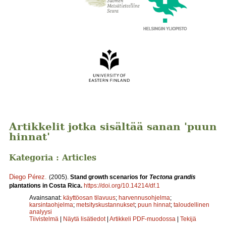
Artikkelit jotka sisältää sanan 'puun
hinnat'
Kategoria : Articles
Diego Pérez
.
(2005).
Stand growth scenarios for
Tectona grandis
plantations in Costa Rica.
https://doi.org/10.14214/df.1
Avainsanat:
käyttöosan tilavuus
;
harvennusohjelma
;
karsintaohjelma
;
metsityskustannukset
;
puun hinnat
;
taloudellinen
analyysi
Tiivistelmä
|
Näytä lisätiedot
|
Artikkeli PDF-muodossa
|
Tekijä