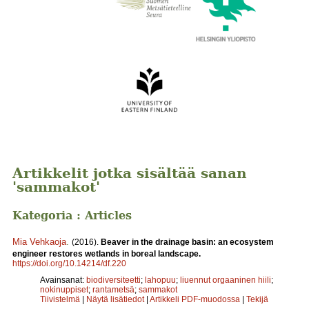
Artikkelit jotka sisältää sanan
'sammakot'
Kategoria : Articles
Mia Vehkaoja
.
(2016).
Beaver in the drainage basin: an ecosystem
engineer restores wetlands in boreal landscape.
https://doi.org/10.14214/df.220
Avainsanat:
biodiversiteetti
;
lahopuu
;
liuennut orgaaninen hiili
;
nokinuppiset
;
rantametsä
;
sammakot
Tiivistelmä
|
Näytä lisätiedot
|
Artikkeli PDF-muodossa
|
Tekijä