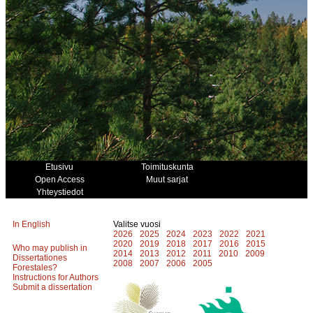
Etusivu
Toimituskunta
Open Access
Muut sarjat
Yhteystiedot
In English
Valitse vuosi
2026
2025
2024
2023
2022
2021
2020
2019
2018
2017
2016
2015
Who may publish in
2014
2013
2012
2011
2010
2009
Dissertationes
2008
2007
2006
2005
Forestales?
Instructions for Authors
Submit a dissertation