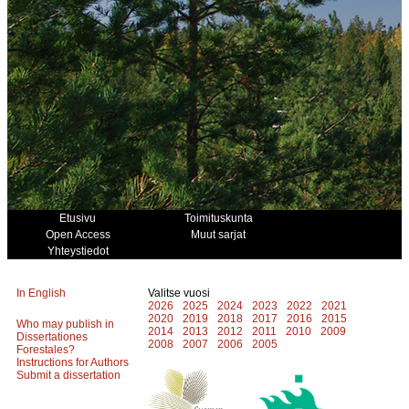
Etusivu
Toimituskunta
Open Access
Muut sarjat
Yhteystiedot
In English
Valitse vuosi
2026
2025
2024
2023
2022
2021
2020
2019
2018
2017
2016
2015
Who may publish in
2014
2013
2012
2011
2010
2009
Dissertationes
2008
2007
2006
2005
Forestales?
Instructions for Authors
Submit a dissertation