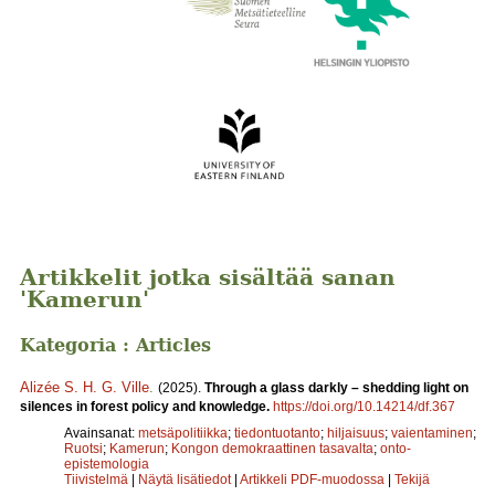
Artikkelit jotka sisältää sanan
'Kamerun'
Kategoria : Articles
Alizée S. H. G. Ville
.
(2025).
Through a glass darkly – shedding light on
silences in forest policy and knowledge.
https://doi.org/10.14214/df.367
Avainsanat:
metsäpolitiikka
;
tiedontuotanto
;
hiljaisuus
;
vaientaminen
;
Ruotsi
;
Kamerun
;
Kongon demokraattinen tasavalta
;
onto-
epistemologia
Tiivistelmä
|
Näytä lisätiedot
|
Artikkeli PDF-muodossa
|
Tekijä