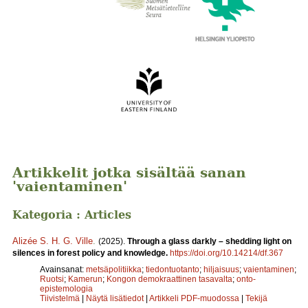
Artikkelit jotka sisältää sanan
'vaientaminen'
Kategoria : Articles
Alizée S. H. G. Ville
.
(2025).
Through a glass darkly – shedding light on
silences in forest policy and knowledge.
https://doi.org/10.14214/df.367
Avainsanat:
metsäpolitiikka
;
tiedontuotanto
;
hiljaisuus
;
vaientaminen
;
Ruotsi
;
Kamerun
;
Kongon demokraattinen tasavalta
;
onto-
epistemologia
Tiivistelmä
|
Näytä lisätiedot
|
Artikkeli PDF-muodossa
|
Tekijä