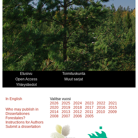
Etusivu
Toimituskunta
Open Access
Muut sarjat
Yhteystiedot
In English
Valitse vuosi
2026
2025
2024
2023
2022
2021
2020
2019
2018
2017
2016
2015
Who may publish in
2014
2013
2012
2011
2010
2009
Dissertationes
2008
2007
2006
2005
Forestales?
Instructions for Authors
Submit a dissertation