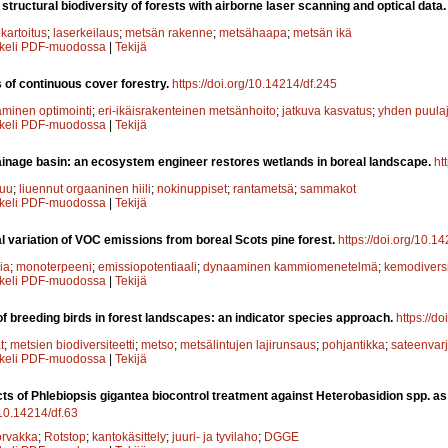
structural biodiversity of forests with airborne laser scanning and optical data
kartoitus
;
laserkeilaus
;
metsän rakenne
;
metsähaapa
;
metsän ikä
kkeli PDF-muodossa
|
Tekijä
of continuous cover forestry.
https://doi.org/10.14214/df.245
minen optimointi
;
eri-ikäisrakenteinen metsänhoito
;
jatkuva kasvatus
;
yhden puula
kkeli PDF-muodossa
|
Tekijä
ainage basin: an ecosystem engineer restores wetlands in boreal landscape.
ht
puu
;
liuennut orgaaninen hiili
;
nokinuppiset
;
rantametsä
;
sammakot
kkeli PDF-muodossa
|
Tekijä
l variation of VOC emissions from boreal Scots pine forest.
https://doi.org/10.1
ia
;
monoterpeeni
;
emissiopotentiaali
;
dynaaminen kammiomenetelmä
;
kemodiversi
kkeli PDF-muodossa
|
Tekijä
of breeding birds in forest landscapes: an indicator species approach.
https://d
t
;
metsien biodiversiteetti
;
metso
;
metsälintujen lajirunsaus
;
pohjantikka
;
sateenvarj
kkeli PDF-muodossa
|
Tekijä
ts of Phlebiopsis gigantea biocontrol treatment against Heterobasidion spp. as
/10.14214/df.63
rvakka
;
Rotstop
;
kantokäsittely
;
juuri- ja tyvilaho
;
DGGE