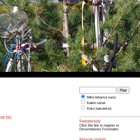
Mikä tahansa sana
Kaikki sanat
Koko hakuteksti
4/df.391
Rekisteröidy
Click this link to register to
Dissertationes Forestales.
Kirjaudu sisään