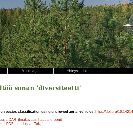
Muut sarjat
Yhteystiedot
ltää sanan 'diversiteetti'
ee species classification using uncrewed aerial vehicles.
https://doi.org/10.1421
puu
;
LiDAR
;
ilmakuvaus
;
haapa
;
droonit
kkeli PDF-muodossa
|
Tekijä