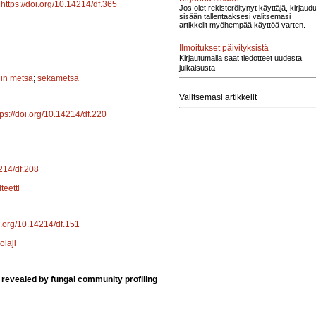
.
https://doi.org/10.14214/df.365
Jos olet rekisteröitynyt käyttäjä, kirjaud
sisään tallentaaksesi valitsemasi
artikkelit myöhempää käyttöä varten.
Ilmoitukset päivityksistä
Kirjautumalla saat tiedotteet uudesta
julkaisusta
jin metsä
;
sekametsä
Valitsemasi artikkelit
tps://doi.org/10.14214/df.220
4214/df.208
teetti
oi.org/10.14214/df.151
olaji
 revealed by fungal community profiling