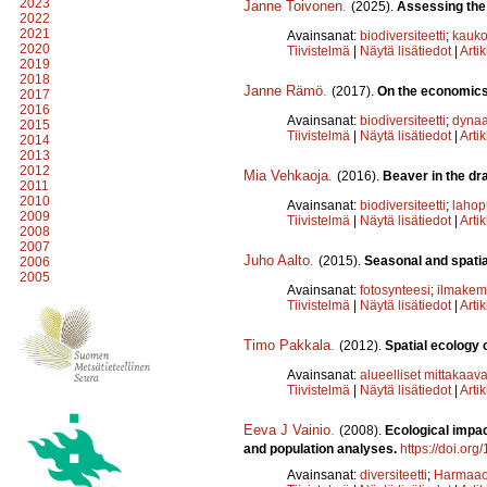
2023
Janne Toivonen
.
(2025).
Assessing the 
2022
2021
Avainsanat:
biodiversiteetti
;
kauko
2020
Tiivistelmä
|
Näytä lisätiedot
|
Arti
2019
2018
Janne Rämö
.
(2017).
On the economics 
2017
2016
Avainsanat:
biodiversiteetti
;
dynaa
2015
Tiivistelmä
|
Näytä lisätiedot
|
Arti
2014
2013
2012
Mia Vehkaoja
.
(2016).
Beaver in the dr
2011
2010
Avainsanat:
biodiversiteetti
;
laho
2009
Tiivistelmä
|
Näytä lisätiedot
|
Arti
2008
2007
Juho Aalto
.
(2015).
Seasonal and spatia
2006
2005
Avainsanat:
fotosynteesi
;
ilmakem
Tiivistelmä
|
Näytä lisätiedot
|
Arti
Timo Pakkala
.
(2012).
Spatial ecology 
Avainsanat:
alueelliset mittakaava
Tiivistelmä
|
Näytä lisätiedot
|
Arti
Eeva J Vainio
.
(2008).
Ecological impac
and population analyses.
https://doi.org
Avainsanat:
diversiteetti
;
Harmaao