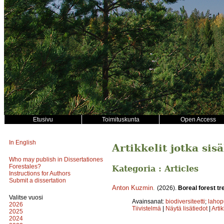
Etusivu
Toimituskunta
Open Access
In English
Artikkelit jotka sisä
Who may publish in Dissertationes
Forestales?
Kategoria : Articles
Instructions for Authors
Submit a dissertation
Anton Kuzmin
.
(2026).
Boreal forest tr
Valitse vuosi
Avainsanat:
biodiversiteetti
;
laho
2026
Tiivistelmä
|
Näytä lisätiedot
|
Arti
2025
2024